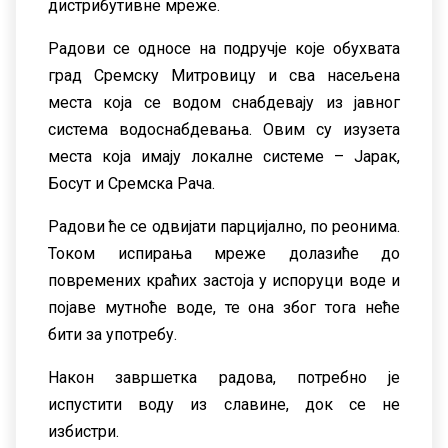
дистрибутивне мреже.
Радови се односе на подручјe које обухвата
град Сремску Митровицу и сва насељена
места која се водом снабдевају из јавног
система водоснабдевања. Овим су изузета
места која имају локалне системе – Јарак,
Босут и Сремска Рача.
Радови ће се одвијати парцијално, по реонима.
Током испирања мреже долазиће до
повремених краћих застоја у испоруци воде и
појаве мутноће воде, те она због тога неће
бити за употребу.
Након завршетка радова, потребно је
испустити воду из славине, док се не
избистри.