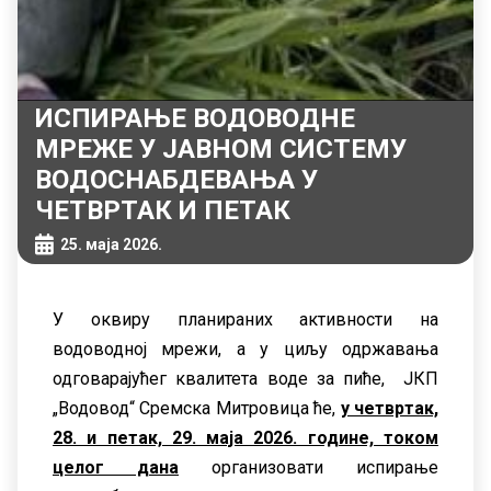
ИСПИРАЊЕ ВОДОВОДНЕ
МРЕЖЕ У ЈАВНОМ СИСТЕМУ
ВОДОСНАБДЕВАЊА У
ЧЕТВРТАК И ПЕТАК
25. маја 2026.
У оквиру планираних активности на
водоводној мрежи, а у циљу одржавања
одговарајућег квалитета воде за пиће, ЈКП
„Водовод“ Сремска Митровицa ће,
у четвртак,
28. и петак, 29. маја 2026. године, током
целог дана
организовати испирање