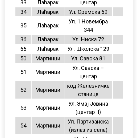
33
Лаћарак
центар
11
34
Лаћарак
Ул. Сремска 69
11
Ул. 1.Новембра
35
Лаћарак
11
344
36
Лаћарак
Ул. Ниска 72
11
66
Лаћарак
Ул. Школска 129
11
50
Мартинци
Ул. Савска 81
13
Ул. Савска –
51
Мартинци
13
центар
код Железничке
52
Мартинци
нема
станице
Ул. Змај Јовина
53
Мартинци
13
(центар II)
Ул. Партизанска
54
Мартинци
13
(излаз из села)