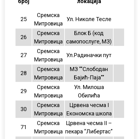
број
локација
бр
Сремска
25
Ул. Николе Тесле
8
Митровица
Сремска
Блок Б (код
26
8
Митровица
самопослуге, МЗ)
Сремска
27
Ул.Радиначки пут
8
Митровица
Сремска
МЗ ""Слободан
28
нема
Митровица
Бајић-Паја""
Сремска
Ул. Милоша
29
нема
Митровица
Обилића
Сремска
Црвена чесма I
30
8
Митровица
Економска школа
Сремска
Црвена чесма II –
71
нема
Митровица
пекара “Либертас”