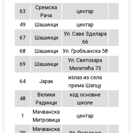
Сремска
63
центар
нема
Рача
49
Шашинци
центар
нема
Ул. Саве Зделара
67
Шашинци
нема
66
68
Шашинци
Ул. Гробљанска 58
нема
Ул. Светозара
69
Шашинци
нема
Милетића 73
излаз из села
64
Jaрак
нема
према Шапцу
Велики
код основне
48
12
Радинци
школе
Мачванска
1
центар
11
Митровица
Мачванска
20
Ул. Радничка
11