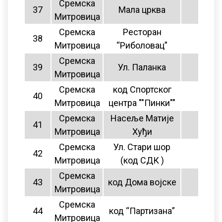
Сремска
37
Мала црква
8
Митровица
Сремска
Ресторан
38
нема
Митровица
“Риболовац”
Сремска
39
Ул. Паланка
нема
Митровица
Сремска
код Спортског
40
нема
Митровица
центра ""Пинки""
Сремска
Насеље Матије
41
8
Митровица
Хуђи
Сремска
Ул. Стари шор
42
нема
Митровица
(код СДК )
Сремска
43
код Дома војске
8
Митровица
Сремска
44
код “Партизана”
нема
Митровица