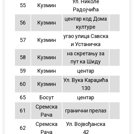
Ул. Николе
55
Кузмин
13
Радојчића
центар код Дома
56
Кузмин
нема
културе
угао улица Савска
57
Кузмин
13
и Устаничка
на скретању за
58
Кузмин
13
пут ка Шиду
59
Кузмин
центар
13
Ул. Вука Караџића
60
Кузмин
13
130
65
Босут
центар
нема
Сремска
61
гранични прелаз
нема
Рача
Сремска
Ул. Војвођанска
62
нема
Рача
42