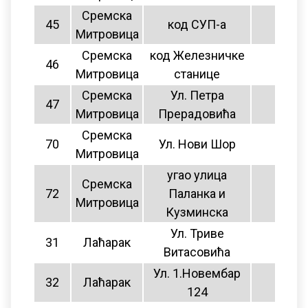
Сремска
45
код СУП-а
нема
Митровица
Сремска
код Железничке
46
нема
Митровица
станице
Сремска
Ул. Петра
47
8
Митровица
Прерадовића
Сремска
70
Ул. Нови Шор
8
Митровица
угао улица
Сремска
72
Паланка и
нема
Митровица
Кузминска
Ул. Триве
31
Лаћарак
11
Витасовића
Ул. 1.Новембар
32
Лаћарак
11
124