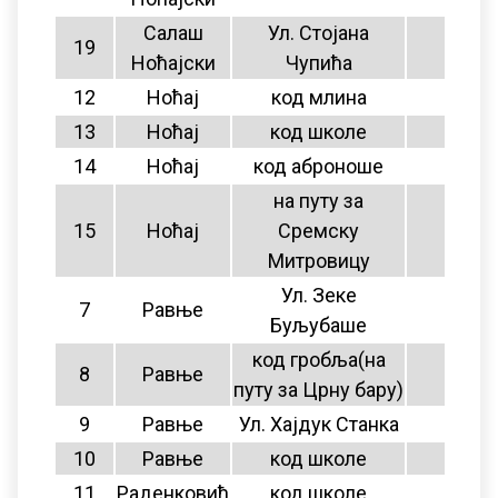
Салаш
Ул. Стојана
19
11
Ноћајски
Чупића
12
Ноћај
код млина
11
13
Ноћај
код школе
11
14
Ноћај
код аброноше
11
на путу за
15
Ноћај
Сремску
11
Митровицу
Ул. Зеке
7
Равње
10
Буљубаше
код гробља(на
8
Равње
10
путу за Црну бару)
9
Равње
Ул. Хајдук Станка
10
10
Равње
код школе
10
11
Раденковић
код школе
10