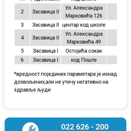
Ул. Александра
2
Засавица II
10
Марковића 126
3
Засавица II
центар код школе
нема
Ул. Александра
4
Засавица II
10
Марковића 49
5
Засавица I
Остојића сокак
10
6
Засавица I
код Поште
нема
*вредност појединих параметара је изнад
дозвољених,али не утичу негативно на
здравље људи
022 626 - 200