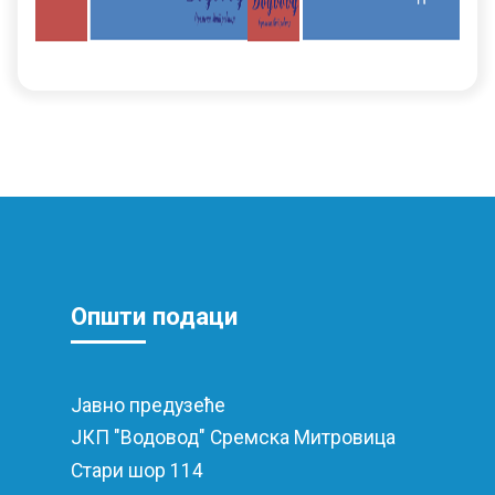
Општи
подаци
Јавно предузеће
ЈКП "Водовод" Сремскa Митровицa
Стари шор 114