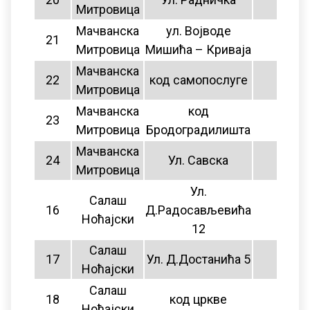
Митровица
Мачванска
ул. Војводе
21
11
Митровица
Мишића – Криваја
Мачванска
22
код самопослуге
11
Митровица
Мачванска
код
23
11
Митровица
Бродоградилишта
Мачванска
24
Ул. Савска
11
Митровица
Ул.
Салаш
16
Д.Радосављевића
11
Ноћајски
12
Салаш
17
Ул. Д.Достанића 5
11
Ноћајски
Салаш
18
код цркве
нема
Ноћајски