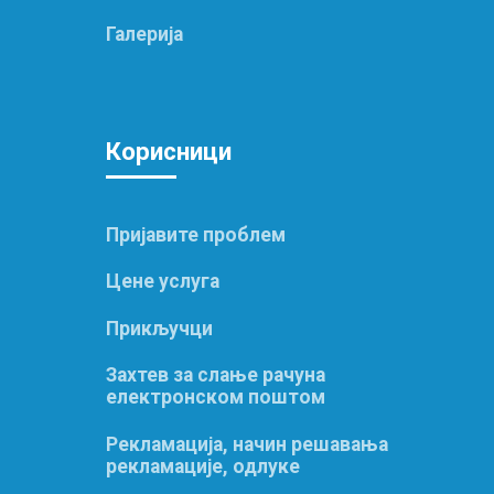
Галерија
Корис
ници
Пријавите проблем
Цене услуга
Прикључци
Захтев за слање рачуна
електронском поштом
Рекламација, начин решавања
рекламације, одлуке