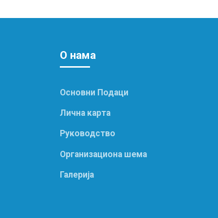
О нам
а
Основни Подаци
Лична карта
Руководство
Организациона шема
Галерија