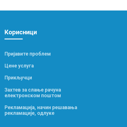
Корис
ници
Пријавите проблем
Цене услуга
Прикључци
Захтев за слање рачуна
електронском поштом
Рекламација, начин решавања
рекламације, одлуке