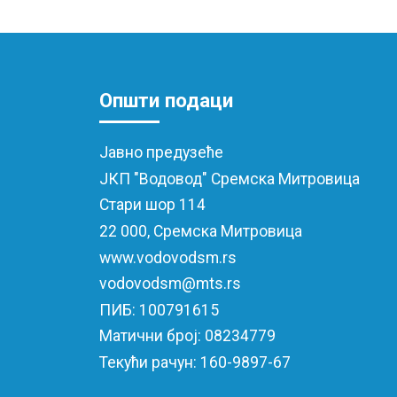
Општи
подаци
Јавно предузеће
ЈКП "Водовод" Сремскa Митровицa
Стари шор 114
22 000, Сремска Митровица
www.vodovodsm.rs
vodovodsm@mts.rs
ПИБ: 100791615
Матични број: 08234779
Текући рачун: 160-9897-67