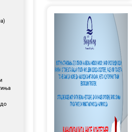
а)
и
гиња
 до