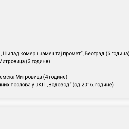
„Шипад комерц намештај промет“, Београд (6 година
итровица (3 године)
емска Митровица (4 године)
их послова у ЈКП „Водовод“ (од 2016. године)