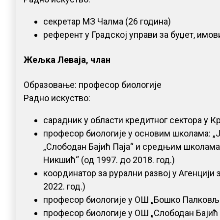
секретар МЗ Чалма (26 година)
референт у Градској управи за буџет, имов
Жељка Леваја, члан
Образовање: професор биологије
Радно искуство:
сарадник у области кредитног сектора у Кр
професор биологије у основим школама: „Јо
„Слободан Бајић Паја“ и средњим школама
Никшић“ (од 1997. до 2018. год.)
координатор за рурални развој у Агенцији 
2022. год.)
професор биологије у ОШ „Бошко Палковљев
професор биологије у ОШ „Слободан Бајић П