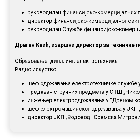
руководилац финансијско-комерцијалних п
директор финансијско-комерцијалног секто
руководилац Службе финансијско-комерциј
Драган Каић, извршни директор за техничке 
Образовање: дипл. инг. електротехнике
Радно искуство:
шеф одржавања електротехничке службе у
предавач стручних предмета у СТШ „Никола
инжењер електроодржавања у “Дрвном ком
шеф електромашинског одржавања у ЈКП „
директор ЈКП „Водовод“ Сремска Митровица