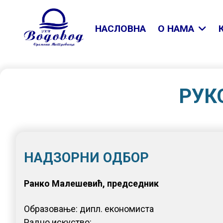
НАСЛОВНА
O НАМА
РУК
НАДЗОРНИ ОДБОР
Ранко Малешевић, председник
Образовање: дипл. економиста
Радно искуство: