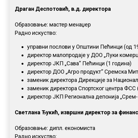
Драган Деспотовић, в.д. директора
Образовање: мастер менаџер
Радно искуство:
управни послови у Општини Пећинци (од 19
директор малопродаје у ДОО „Луки комерц
директор ЈКП „Сава“ Пећинци (1 година)
директор ДОО „Агро продукт“ Сремска Мит
заменик директора Дирекције за Национал
заменик директора Спортског центра ФСС (
директор ЈКП Регионална депонија „Срем-
Светлана Ђукић, извршни директор за финан
Образовање: дипл. економиста
Радно искуство: