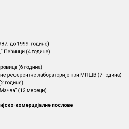
87. до 1999. године)
“ Пећинци (4 године)
ровица (6 година)
не референтне лабораторије при МПШВ (7 година)
2 године)
Мачва“ (13 месеци)
сијско-комерцијалне послове