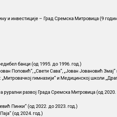
ину и инвестиције – Град Сремска Митровица (9 годин
едибел банци (од 1995. до 1996. год.)
ван Поповић“, „Свети Сава“, „Јован Јовановић Змај“ 
: „Митровачкој гимназији“ и Медицинској школи „Дра
за рурални развој Града Сремска Митровица (од 2020.
ић Пинки“ (од 2022. до 2023. год.)
аја“ (од 2024. год.)