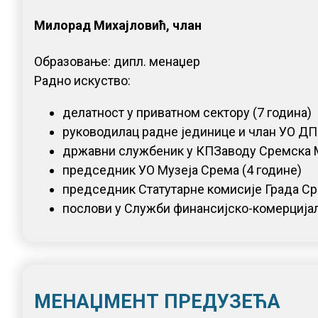
Милорад Михајловић, члан
Образовање: дипл. менаџер
Радно искуство:
делатност у приватном сектору (7 година)
руководилац радне јединице и члан УО ДП 
државни службеник у КПЗаводу Сремска М
председник УО Музеја Срема (4 године)
председник Статутарне комисије Града Ср
послови у Служби финансијско-комерцијалн
МЕНАЏМЕНТ ПРЕДУЗЕЋА