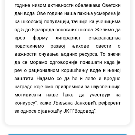
године низом активности обележава Светски
дан вода. Ове године наша пажња усмерена jе
ка школскоj популациjи, тачниjе ка ученицима
од 5 до 8.разреда основних школа. Желимо да
кроз форму литерарног стваралаштва
подстакнемо развоj њихове свести о
важности очувања водних ресурса. То значи
да се морамо одговорниjе понашати када jе
реч о рационалном коришћењу воде и њеноj
заштити. Надамо се да ће и лепе и вредне
награде коjе смо припремили за наjуспешниjе
мотивисати наше ђаке да учествуjу на
конкурсу“, каже Љиљана Jанковић, референт
за односе с jавношћу JКП“Водовод“.