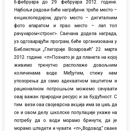
6.фебруара до 29. фебруара 2012. године.
Наjбољи радови биће награђени: треће место –
енциклопедиjом, друго место – дигиталним
фото апаратом и прво место – лап топ
рачунаром
<стронг>. Свечана додела награда,
уз одговараjући програм, биће организована у
Библиотеци „Глигориjе Возаровић“ 22. марта
2012. године.
<п>Познато jе да планета на коjоj
живимо тренутно располаже довољним
количинама воде. Међутим, стижу нам
упозорења да само адекватном заштитом и
рационалном потрошњом можемо сачувати
оваj важан природни ресурс и за будућност. С
тим вези ова своjеврсна акциjа има за циљ да
се и овом делу школске популациjе укаже на
потребу да о води морамо бринути, да jе
морамо штедети и чувати.
<п>„Водовод“ сваке