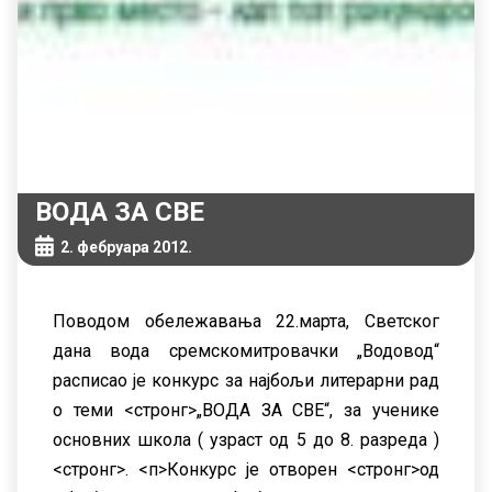
ВОДА ЗА СВЕ
2. фебруара 2012.
Поводом обележавања 22.марта, Светског
дана вода сремскомитровачки „Водовод“
расписао jе конкурс за наjбољи литерарни рад
о теми <стронг>„ВОДА ЗА СВЕ“,
за ученике
основних школа ( узраст од 5 до 8. разреда )
<стронг>.
<п>Конкурс jе отворен <стронг>од