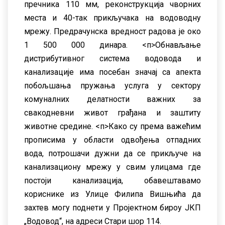
пречника 110 мм, реконструкциjа чворних
места и 40-так прикључака на водоводну
мрежу. Предрачунска вредност радова jе око
1 500 000 динара.
<п>Обнављање
дистрибутивног система водовода и
канализациjе има посебан значаj са апекта
побољшања пружања услуга у сектору
комуналних делатности важних за
свакодневни живот грађана и заштиту
животне средине.
<п>Како су према важећим
прописима у области одвођења отпадних
вода, потрошачи дужни да се прикључе на
канализациону мрежу у свим улицама где
постоjи канализациjа, обавештавамо
кориснике из Улице Филипа Вишњића да
захтев могу поднети у Проjектном бироу JКП
„Водовод“, на адреси Стари шор 114.