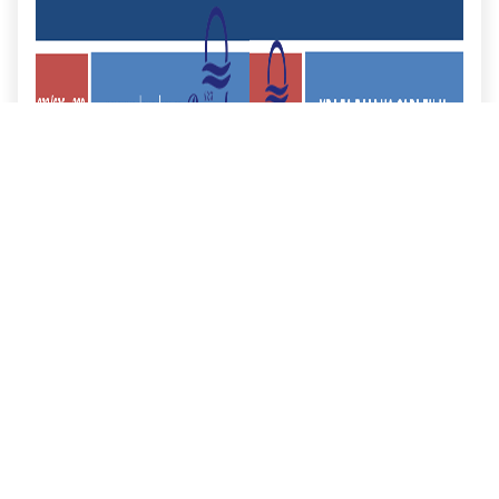
Општи
подаци