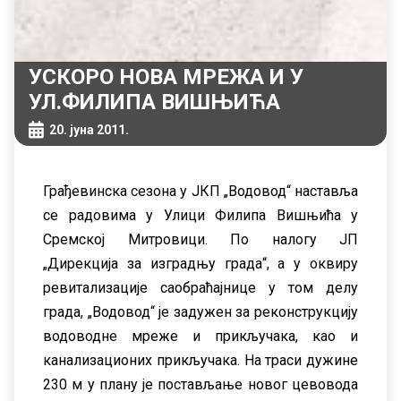
УСКОРО НОВА МРЕЖА И У
УЛ.ФИЛИПА ВИШЊИЋА
20. јуна 2011.
Грађевинска сезона у JКП „Водовод“ наставља
се радовима у Улици Филипа Вишњића у
Сремскоj Митровици. По налогу JП
„Дирекциjа за изградњу града“, а у оквиру
ревитализациjе саобраћаjнице у том делу
града, „Водовод“ jе задужен за реконструкциjу
водоводне мреже и прикључака, као и
канализационих прикључака. На траси дужине
230 м у плану jе постављање новог цевовода